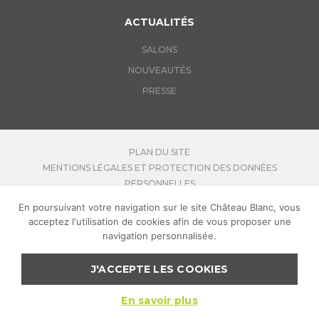
ACTUALITÉS
SALONS
NOUVEAUTÉS
PRESSE
PLAN DU SITE
MENTIONS LÉGALES ET PROTECTION DES DONNÉES
PERSONNELLES
LINKEDIN
En poursuivant votre navigation sur le site Château Blanc, vous
CONTACTEZ-NOUS
acceptez l'utilisation de cookies afin de vous proposer une
REJOIGNEZ-NOUS
navigation personnalisée.
J'ACCEPTE LES COOKIES
POUR VOTRE SANTÉ, PRATIQUEZ UNE ACTIVITÉ PHYSIQUE
RÉGULIÈRE
:
MANGER-BOUGER.FR
En savoir plus
COPYRIGHT CHATEAU BLANC
2026