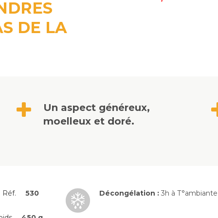
ANDRES
S DE LA
Un aspect généreux,
moelleux et doré.
Réf.
530
Décongélation :
3h à T°ambiante 
oids
450 g