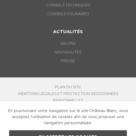
CONSEILS TECHNIQUES
CONSEILS CULINAIRES
ACTUALITÉS
SALONS
NOUVEAUTÉS
PRESSE
PLAN DU SITE
MENTIONS LÉGALES ET PROTECTION DES DONNÉES
PERSONNELLES
LINKEDIN
En poursuivant votre navigation sur le site Château Blanc, vous
CONTACTEZ-NOUS
acceptez l'utilisation de cookies afin de vous proposer une
REJOIGNEZ-NOUS
navigation personnalisée.